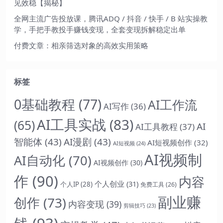
见效稳【揭秘】
全网主流广告投放课，腾讯ADQ / 抖音 / 快手 / B 站实操教
学，手把手教投手赚钱变现，全套变现拆解稳定出单
付费文章：相亲筛选对象的高效实用策略
标签
0基础教程
(77)
AI工作流
AI写作
(36)
AI工具实战
(83)
(65)
AI
AI工具教程
(37)
智能体
(43)
AI漫剧
(43)
AI短视频创作
(32)
AI短视频
(24)
AI视频制
AI自动化
(70)
AI视频创作
(30)
作
(90)
内容
个人创业
(31)
个人IP
(28)
免费工具
(26)
副业赚
创作
(73)
内容变现
(39)
剪辑技巧
(23)