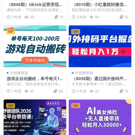
（8848期）tiktok运营变现
（8010期）小红薯跳转微信链
课，tk跨境电商摸金校尉（21
接制作和引流思路，不违规不
课程内容： TT目前内容生态现状及
我们都知道小红书引流到私域官方
节视频课）
封号！
分析 第十四节视频来源推荐 复习
查的特别严，动不动就会警告封
3 年前
39
10
3 年前
94
10
课.不可不知的...
号，今天这个跳转到微信...
VIP
VIP
中创网资源
中创网资源
游戏全自动搬砖，单号每天10
（8058期）通过国外接码平台
0-200元，可多号操作
掘金卖账号： 单号成本1.3，
项目介绍： 老款游戏全自动打金搬
今天给大家带来一个《通过国外接
利润10＋，轻松月入1万＋
砖，单号一天收益100-200元左
码平台掘金卖账号： 单号成本1.3，
1 年前
35
9.9
3 年前
20
10
右，多号操作每...
利润10＋，轻...
VIP
VIP