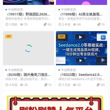
中创网资源
中创网资源
（19511期）野狼团队2026全
（11098期）AI美女换脸视频
平台带货课-7月：AI数字人直
结合无人直播带货，随便月入
课程内容简介 本课程系统教学2026
美女一直都是所有平台的流量密
播×快手一刀不剪×蝴蝶口播×
30000+
新版全平台短视频带货从AI数字人
码，这类账号不仅涨粉速度快，变
2 周前
55
9.9
2 年前
86
10
抖音AI带货×树苗剧情智剪×聚
直播、快手一...
现能力也超强。吸引的都...
宝盆
VIP
VIP
中创网资源
中创网资源
（8230期）国外撸美刀项目，
（18323期）Seedance2.0零
手机也可操作，轻松挂机操
基础实战：一键生成高品质AI
内容介绍：通过在线平台，用户无
课程介绍 Seedance 2.0 是字节跳
作，日入300刀 小白也能完美
视频，10分钟出专业级成片
需任何资金投入即可通过观看视频
动推出的多模态 AI 视频大模型 主...
3 年前
28
10
3 月前
52
9.9
运行
赚钱。原理就是很多博...