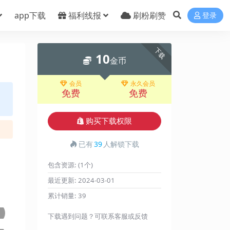
app下载
福利线报
刷粉刷赞
登录
下载
10
金币
会员
永久会员
免费
免费
购买下载权限
已有
39
人解锁下载
包含资源:
(1个)
最近更新:
2024-03-01
累计销量:
39
下载遇到问题？可联系客服或反馈