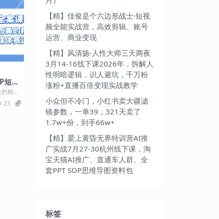
【精】佳俊是个六边形战士·短视
频全能实战营，高效剪辑、账号
运营、商业变现
【精】风清扬-人性大师三天两夜
3月14-16线下课2026年，拆解人
性明暗逻辑，识人避坑，千万粉
IP短
涨粉+直播百倍变现实战教学
，有效
美的精
美的精
与运营
小众但不冷门，小红书卖大疆滤
23
10
镜参数，一单39，321天卖了
1.7w+份，到手66w+
【精】爱上黄昏无界特训营AI推
广实战7月27-30杭州线下课，淘
宝天猫AI推广、直通车人群、全
套PPT SOP思维导图资料包
标签