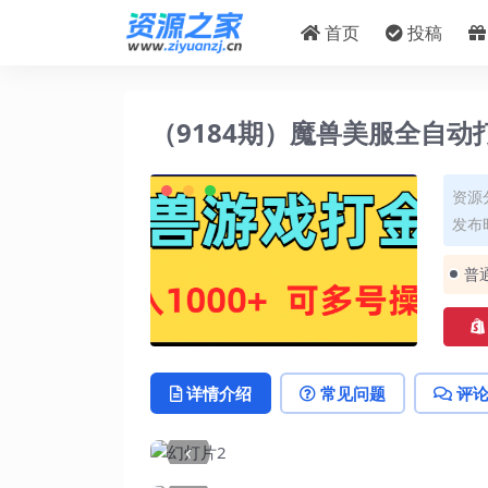
首页
投稿
（9184期）魔兽美服全自动打
资源
发布时
普
详情介绍
常见问题
评
‹