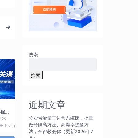
金
搜索
搜索
近期文章
海掘金
直播
公众号流量主运营系统课，批量
Tok跨
通全
旨在帮
做号隔离方法、高爆率选题方
107
9.9
法，全都教会你（更新2026年7
月）