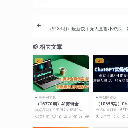
（9183期）最新快手无人直播小游戏，
方式，轻松日入1000+小
相关文章
VIP
VIP
中创网资源
中创网资源
（16770期）AI剪辑全案
（10556期）Ch
例实操课，融入即梦AI、
操指南：创新应
本课程是专注于图文短视频带货
告诉你如何通过GPT
豆包AI、星绘AI等工具实
提升，解锁 AI
的AI剪辑实战专栏，涵盖服装平
率，生活质量，并开
8 月前
13
0
98
9.9
2 年前
0
铺、模特展示、动态效果...
能性。从普通对话，到数
操，复制爆款月收益3W+
智能未来-30节