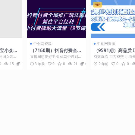
VIP
中创网资源
中创网资源
淘宝小众赛
（7160期）抖音付费全域
（9591期）高品质 
：1单必赚
推广玩法解析：抓住平台
视频直播-全案课程
利润女装：
直播间想要好主播 你是否遇到这
有效爆流-百万成交-小而
力可矩阵
红利，小付费撬动大流量
爆流-百万成交-小而
超暴力可矩阵
些问题? 新手商家，直播间流量
准自媒体赛道 ★ IP策划
0
15
10
3 年前
0
0
21
0
2 年前
0
0
很少，不知道付费如何...
短视频爆流与涨粉...
（9节课）
准自媒体赛道