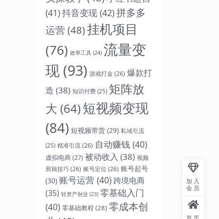
拼多多
抖音变现
(42)
(41)
挂机项目
运营
(48)
流量变
(76)
效率工具
(24)
现
(93)
爆款打
游戏打金
(26)
矩阵放
造
(38)
知识付费
(25)
短视频变现
大
(64)
(84)
短视频带货
(29)
私域引流
自动赚钱
(40)
精准引流
(26)
(25)
被动收入
(38)
虚拟电商
(27)
视频
账号起号
剪辑技巧
(26)
账号定位
(26)
账号运营
(40)
跨境电商
(30)
加入
会员
零基础入门
(35)
轻资产创业
(23)
零成本创
(40)
零基础教程
(28)
首页