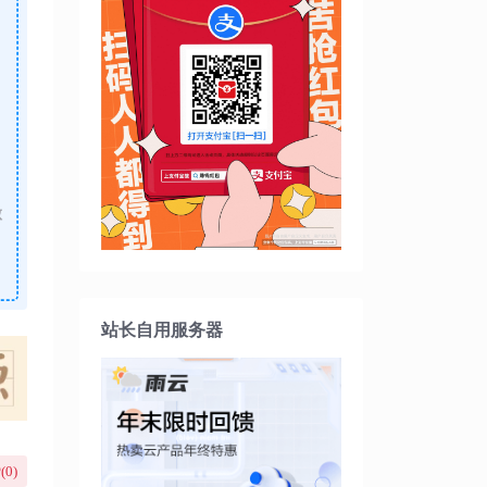
做
站长自用服务器
(
0
)