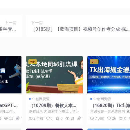
上一篇
下一篇
多种变现
（9185期）【蓝海项目】视频号创作者分成 掘
白轻松上手
最新玩法 稳定每天撸500米 适合新人小白
VIP
VIP
中创网资源
中创网资源
atGPT-实
（10709期）餐饮人本地
（16820期）Tk出
用及性能
同城引流课：餐饮门店引
通关课，小店运营、
提升工作效
课程目录 01课程学习重点，学员
本课程是一套系统性的Tik
魔力，启程
流必学，易落地（68节
带货、广告投流，打
拓无尽的可
必看.mp4 02前言-餐饮人为什么
境电商全链路实战教程，
2
53
10
2 年前
0
0
21
10
7 月前
26
0
...
要做同城团购...
助学员从零开始打通...
课）
链路盈利闭环