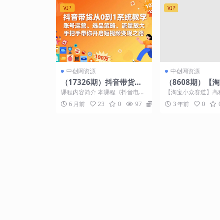
VIP
VIP
中创网资源
中创网资源
（17326期）抖音带货从0
（8608期）【
到1系统教学，账号运营、
道】高利润女装
课程内容简介 本课程《抖音电商-
【淘宝小众赛道】高
选品策略、流量放大，手
1000元，超暴
抖音带货教程》是一套面向抖音
1单必赚1000元，
6 月前
23
0
97
9.9
3 年前
0
带货新手的系统化入门...
新的一年，我觉得...
把手带你开启短视频变现
之路