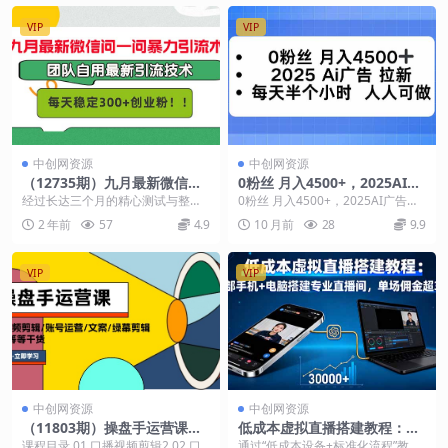
VIP
VIP
中创网资源
中创网资源
（12735期）九月最新微信问
0粉丝 月入4500+，2025AI广
一问暴力引流术，团队自用引
告拉新，每天半个小时 人人可
经过长达三个月的精心测试与整
0粉丝 月入4500+，2025AI广告拉
流术，每天稳定300+创…
做
理，我终于为大家呈现了这篇详尽
新，每天半个小时 人人可做 课程下
2 年前
57
4.9
10 月前
28
9.9
的问一问精准引流教程。...
载：...
VIP
VIP
中创网资源
中创网资源
（11803期）操盘手运营课
低成本虚拟直播搭建教程：一
程：口播视频剪辑/账号运营/
部手机+电脑搭建专业直播
课程目录 01 口播视频剪辑2 02 口
通过“低成本设备+标准化流程”教