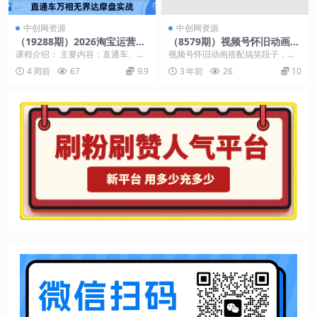
中创网资源
中创网资源
（19288期）2026淘宝运营全
（8579期）视频号怀旧动画搭
套教程(更新7月)，直通车万相
配搞笑段子，只要会剪辑轻松
课程介绍： 主要内容：直通车、引
视频号怀旧动画搭配搞笑段子，只
无界达摩盘实战，从基础到进
日入400+，教程+素材
力魔方、赛马测款、达摩盘人群推
要会剪辑轻松日入400+，蓝海项目
4 周前
67
9.9
3 年前
26
10
阶提升流量转化
广等多个核心内容。...
做的人少-教程+...