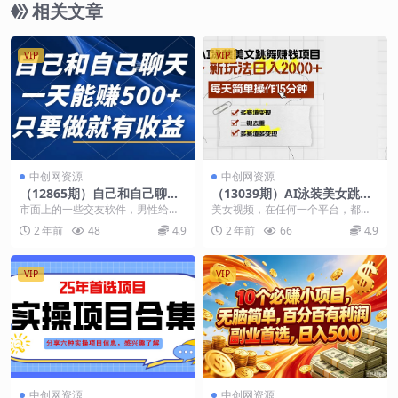
相关文章
VIP
VIP
中创网资源
中创网资源
（12865期）自己和自己聊
（13039期）AI泳装美女跳舞
天，一天能赚500+，只要做就
赚钱项目，新玩法，每天简单
市面上的一些交友软件，男性给女
美女视频，在任何一个平台，都是
有收益，不可错过的风口项
操作15分钟，多赛道变现，
性发消息是需要钱，一条消息几毛
非常受欢迎的。可以说，美女就代
2 年前
48
4.9
2 年前
66
4.9
目！
月…
到几块钱都有。这类软...
表着流量密码。随着A...
VIP
VIP
中创网资源
中创网资源