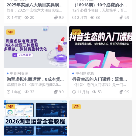
2025年实操六大项目实操演
（18918期）10个必赚的小项
练，挂机类型，AI直播类型，
目，百分百赚元子，无脑简
简介：2025年实操六大项目实操演
12个必赚小项目，无脑简单，百分
轻资产创业类型，…
单，副业首选，日入500+
练，挂机联系，AI直播类型，轻资
百有利润，副业首选，日入600+ 超
1 年前
20
9.9
2 月前
83
9.9
产创业类型，课...
级简单 给大...
VIP
VIP
中创网资源
中创网资源
淘宝虚拟电商运营，0成本货
抖音生态的入门课程：流量变
源三种套路，单店多爆款，微
现全攻略，16种盈利方式，标
课程目录 01.《淘宝虚拟电商2.0》
《抖音生态的入门课程》是一门系
付费盈利优化
签体系精准定位
虚拟电商的巨大潜力和爆发力 02.
统解析抖音生态的入门课程，涵盖
1 年前
32
9.9
11 月前
53
9.9
《淘宝虚...
从算法机制到商业变现...
VIP
VIP