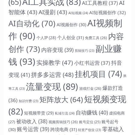
AI工具实战
(83)
(65)
AI
AI工具教程
(37)
智能体
(43)
AI漫剧
(43)
AI短视频创作
(32)
AI短视频
(24)
AI视频制
AI自动化
(70)
AI视频创作
(30)
作
(90)
内容
个人创业
(31)
个人IP
(28)
免费工具
(26)
副业赚
创作
(73)
内容变现
(39)
剪辑技巧
(23)
钱
(93)
实操教学
(47)
抖音
小红书运营
(37)
挂机项目
(74)
拼多多运营
(48)
变现
(41)
效
流量变现
(89)
爆款打造
游戏打金
(26)
率工具
(23)
短视频变现
矩阵放大
(64)
(36)
知识付费
(23)
(82)
自动赚钱
(40)
短视频带货
(29)
虚拟电商
私域引流
(24)
被动收入
(38)
账号起号
(27)
视频剪辑技巧
(26)
账号定位
(25)
账号运营
(39)
零基础入
跨境电商
(31)
(30)
轻资产创业
(23)