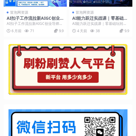
冒泡网资源
冒泡网资源
AI扣子工作流拉新AIGC创业
AI能力跃迁实战课｜零基础玩
导师，紧切AI风口，全赛道拉
转多平台AI新范式，工作流
AI扣子工作流拉新AIGC创业导师，
AI能力跃迁实战课｜零基础玩转多
新，全赛道模板
+智能体自动化全落地教学
紧切AI风口，全赛道拉新，全赛道
平台AI新范式，工作流+智能体自动
6 月前
71
9.9
4 天前
38
9.9
模板。小红书...
化全落地教学 ...