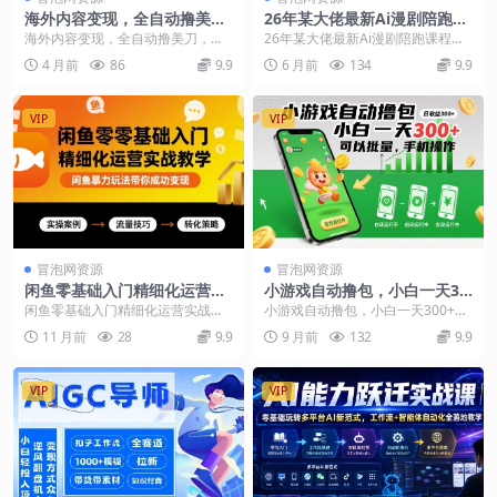
海外内容变现，全自动撸美
26年某大佬最新Ai漫剧陪跑课
刀，日入50刀，持续三月收
程，普通人从零开始做AI漫
海外内容变现，全自动撸美刀，日
26年某大佬最新Ai漫剧陪跑课程，
益，保姆级实操【揭秘】
剧，副业月入2W+
入50刀，持续三月收益，保姆级实
普通人从零开始做AI漫剧，副业月
4 月前
86
9.9
6 月前
134
9.9
操【揭秘】 项目介...
入2W+ 想做...
VIP
VIP
冒泡网资源
冒泡网资源
闲鱼零基础入门精细化运营实
小游戏自动撸包，小白一天30
战教学，闲鱼暴力玩法带你成
0+，可以批量，手机操作【揭
闲鱼零基础入门精细化运营实战教
小游戏自动撸包，小白一天300+，
功变现
秘】
学，闲鱼暴力玩法带你成功变现 精
可以批量，手机操作【揭秘】 可以
11 月前
28
9.9
9 月前
132
9.9
级化实战教学 让新...
说这个项目经久...
VIP
VIP