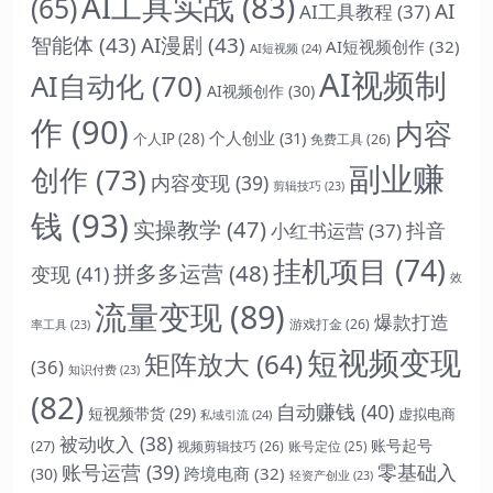
AI工具实战
(83)
(65)
AI
AI工具教程
(37)
智能体
(43)
AI漫剧
(43)
AI短视频创作
(32)
AI短视频
(24)
AI视频制
AI自动化
(70)
AI视频创作
(30)
作
(90)
内容
个人创业
(31)
个人IP
(28)
免费工具
(26)
副业赚
创作
(73)
内容变现
(39)
剪辑技巧
(23)
钱
(93)
实操教学
(47)
抖音
小红书运营
(37)
挂机项目
(74)
拼多多运营
(48)
变现
(41)
效
流量变现
(89)
爆款打造
游戏打金
(26)
率工具
(23)
短视频变现
矩阵放大
(64)
(36)
知识付费
(23)
(82)
自动赚钱
(40)
短视频带货
(29)
虚拟电商
私域引流
(24)
被动收入
(38)
账号起号
(27)
视频剪辑技巧
(26)
账号定位
(25)
账号运营
(39)
零基础入
跨境电商
(32)
(30)
轻资产创业
(23)