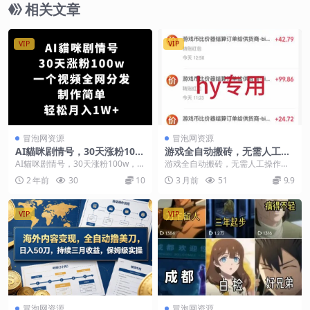
相关文章
VIP
VIP
冒泡网资源
冒泡网资源
AI貓咪剧情号，30天涨粉100
游戏全自动搬砖，无需人工操
w，制作简单，一个视频全网
作，日入1k+，长久稳定无脑
AI貓咪剧情号，30天涨粉100w，制
游戏全自动搬砖，无需人工操作，
分发，轻松月入1W+
賺，可副业全职【揭秘】
作简单，一个视频全网分发，轻松
日入1k+，长久稳定无脑賺，可副业
2 年前
30
10
3 月前
51
9.9
月入1W+【...
全职【揭秘】 项...
VIP
VIP
冒泡网资源
冒泡网资源