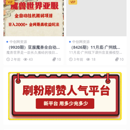
VIP
VIP
中创网资源
中创网资源
（9920期）亚服魔兽全自动搬
（8426期）11月底·广州线下
砖项目，日入2000+，全网独
课抖音直播模型落地-特训营，
魔兽世界是一款长久搬砖的项目，
11月底·广州线下课抖音直播模型落
家最高收益玩法。
短视频 引流+爆品+付费，短..
只要游戏不倒闭就可以一直搬。 这
地特训营，短视频 引流+爆品+付
2 年前
43
10
3 年前
18
10
个游戏已经持续20...
费，短视频锤爆...