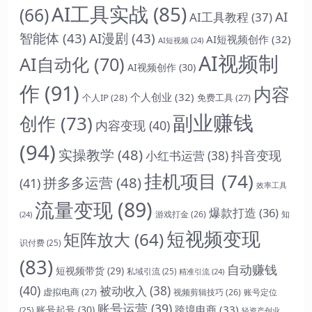
AI工具实战
(85)
(66)
AI
AI工具教程
(37)
智能体
(43)
AI漫剧
(43)
AI短视频创作
(32)
AI短视频
(24)
AI视频制
AI自动化
(70)
AI视频创作
(30)
作
(91)
内容
个人创业
(32)
个人IP
(28)
免费工具
(27)
副业赚钱
创作
(73)
内容变现
(40)
(94)
实操教学
(48)
抖音变现
小红书运营
(38)
挂机项目
(74)
拼多多运营
(48)
(41)
效率工具
流量变现
(89)
爆款打造
(36)
游戏打金
(26)
(24)
知
短视频变现
矩阵放大
(64)
识付费
(25)
(83)
自动赚钱
短视频带货
(29)
私域引流
(25)
精准引流
(24)
(40)
被动收入
(38)
虚拟电商
(27)
视频剪辑技巧
(26)
账号定位
账号运营
(39)
跨境电商
(33)
账号起号
(30)
(25)
轻资产创业