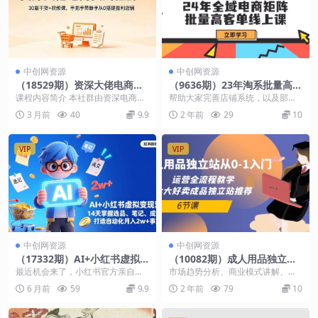
中创网资源
中创网资源
（18529期）资深大佬电商实
（9636期）23年淘系批量高客
战社群：30篇干货+视频课，
单+24年全域电商矩阵，批量
课程内容简介 本社群由资深电商实
帮助大家完善店铺系统，以及部分
手把手带新手从0搭建盈利店
高客单线上课（109节课）
战大佬搭建，汇聚30篇文字干货
做店铺知识扫盲和案例拆解。让赚
3 月前
40
9.9
2 年前
29
10
铺
+全套高清视频课程...
钱轻松无脑点，将复杂...
VIP
VIP
中创网资源
中创网资源
（17332期）AI+小红书虚拟
（10082期）成人用品独立站
变现营（完结），14天掌握选
从0-1入门，运营全流程教
最近机会来了，小红书官方亲自下
市场趋势分析、商业模式讲解、目
品、笔记、成交，打造自动化
学，七大好卖成品独立站推荐-
场，支持虚拟产品(无需物流发货的
标受众调研、竞对分析、选品、引
6 月前
59
9.9
2 年前
79
10
月入2w+事业
6节课
都属于此类)和知识...
流、高转化成人独立站...