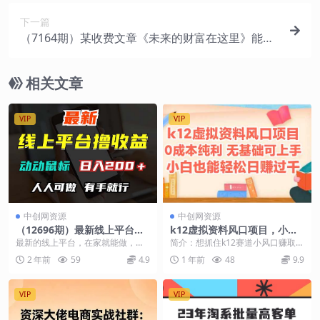
下一篇
（7164期）某收费文章《未来的财富在这里》能让
你至少在未来的10年站稳脚跟
相关文章
VIP
VIP
中创网资源
中创网资源
（12696期）最新线上平台撸
k12虚拟资料风口项目，小白
金，动动鼠标，日入200＋！
也能轻松日赚四位数
最新的线上平台，在家就能做，全
简介：想抓住k12赛道小风口赚取稳
无门槛，有手就行
国蓝海！每天只需要动动鼠标，基
定收入？这门课程将教你如何通过
2 年前
59
4.9
1 年前
48
9.9
本上5-8秒完成一单...
引流，实现每天9...
VIP
VIP