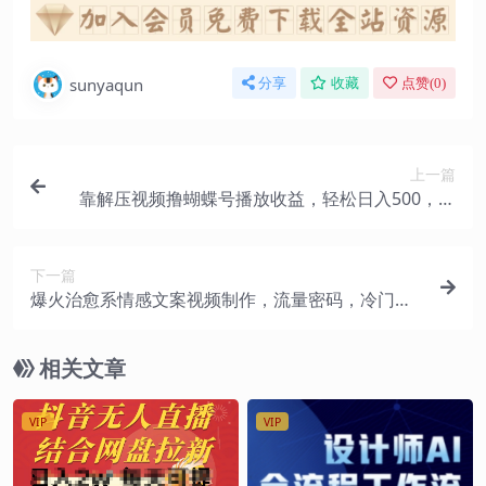
sunyaqun
分享
收藏
点赞(
0
)
上一篇
靠解压视频撸蝴蝶号播放收益，轻松日入500，操
作简单，包过原创
下一篇
爆火治愈系情感文案视频制作，流量密码，冷门赛
道，小白轻松上手月入过万保姆级实操教程
相关文章
VIP
VIP