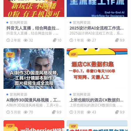
冒泡网资源
冒泡网资源
抖音无人直播，结合网盘拉
2025设计师AI全流程工作流，
新，新玩法不违规不断播，0
系统讲解ComfyUI的AI绘图全
抖音无人直播，结合网盘拉新，新
2025设计师AI全流程工作流，系统
粉有手机就能做
流程
玩法不违规不断播，0粉有手机就能
讲解ComfyUI的AI绘图全流程 课程
2 年前
32
10
1 年前
27
9.9
做【揭秘】 项目介...
介绍...
VIP
VIP
冒泡网资源
冒泡网资源
AI制作3D国漫风格视频，工具
上班也能玩的酒店CK数据归
+分镜脚本制作+图片视频生成
集，一单0.7单窗口每天可做1
AI制作3D国漫风格视频，工具+分
上班也能玩的酒店CK数据归集，一
全流程
00单，一个人就能矩阵操作
镜脚本制作+图片视频生成全流程
单0.7单窗口每天可做100单，一个
5 月前
70
9.9
3 月前
43
9.9
【揭秘】
是不是一直被3...
人就能矩阵操...
VIP
VIP