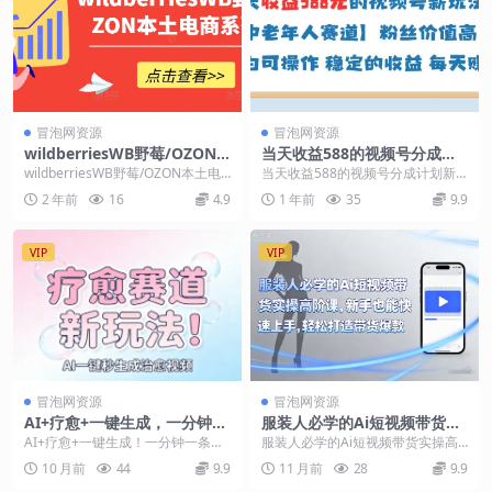
冒泡网资源
冒泡网资源
wildberriesWB野莓/OZON
当天收益588的视频号分成计
本土电商系列课，掌握WB产
划新玩法中老年人赛道粉丝价
wildberriesWB野莓/OZON本土电
当天收益588的视频号分成计划新
品优化，出单技巧和订单处理
值高
商系列课，掌握WB产品优化，出单
玩法中老年人赛道粉丝价值高 项目
2 年前
16
4.9
1 年前
35
9.9
等
技...
介绍： 视频号新...
VIP
VIP
冒泡网资源
冒泡网资源
AI+疗愈+一键生成，一分钟一
服装人必学的Ai短视频带货实
条素材，每天想要多少素材就
操高阶课，新手也能快速上
AI+疗愈+一键生成！一分钟一条素
服装人必学的Ai短视频带货实操高
多少素材，矩阵做，月入1W
手，轻松打造带货爆款
材，每天想要多少素材就多少素
阶课，新手也能快速上手，轻松打
10 月前
44
9.9
11 月前
28
9.9
材！做账号就像呼吸...
造带货爆款 课程介...