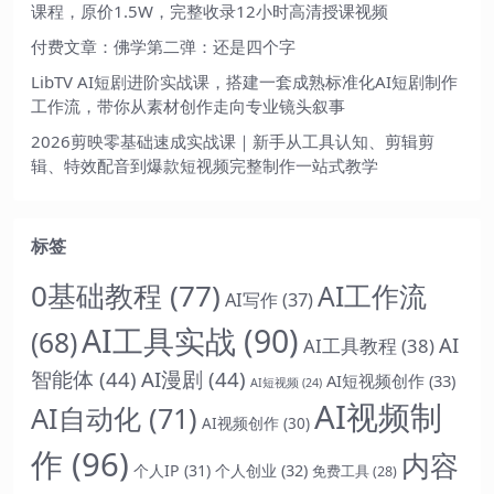
课程，原价1.5W，完整收录12小时高清授课视频
付费文章：佛学第二弹：还是四个字
LibTV AI短剧进阶实战课，搭建一套成熟标准化AI短剧制作
工作流，带你从素材创作走向专业镜头叙事
2026剪映零基础速成实战课｜新手从工具认知、剪辑剪
辑、特效配音到爆款短视频完整制作一站式教学
标签
0基础教程
(77)
AI工作流
AI写作
(37)
AI工具实战
(90)
(68)
AI
AI工具教程
(38)
智能体
(44)
AI漫剧
(44)
AI短视频创作
(33)
AI短视频
(24)
AI视频制
AI自动化
(71)
AI视频创作
(30)
作
(96)
内容
个人IP
(31)
个人创业
(32)
免费工具
(28)