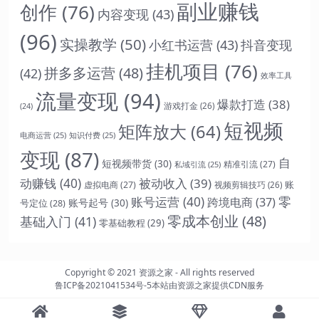
副业赚钱
创作
(76)
内容变现
(43)
(96)
实操教学
(50)
小红书运营
(43)
抖音变现
挂机项目
(76)
拼多多运营
(48)
(42)
效率工具
流量变现
(94)
爆款打造
(38)
游戏打金
(26)
(24)
短视频
矩阵放大
(64)
电商运营
(25)
知识付费
(25)
变现
(87)
自
短视频带货
(30)
精准引流
(27)
私域引流
(25)
动赚钱
(40)
被动收入
(39)
虚拟电商
(27)
账
视频剪辑技巧
(26)
账号运营
(40)
零
跨境电商
(37)
账号起号
(30)
号定位
(28)
零成本创业
(48)
基础入门
(41)
零基础教程
(29)
Copyright © 2021
资源之家
- All rights reserved
鲁ICP备2021041534号-5
本站由
资源之家
提供CDN服务