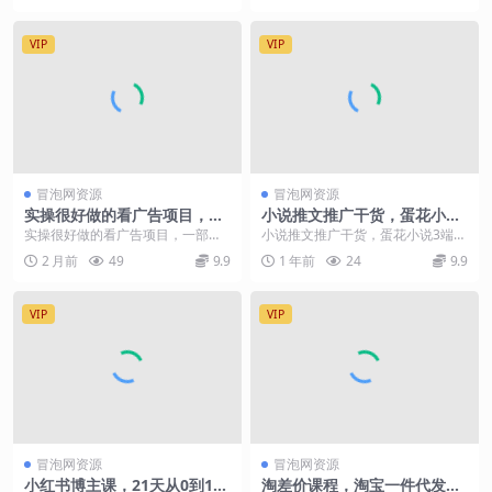
VIP
VIP
冒泡网资源
冒泡网资源
实操很好做的看广告项目，一
小说推文推广干货，蛋花小说
部手机平均40-50，保底30单
3端平台同时做，火力全开
实操很好做的看广告项目，一部手
小说推文推广干货，蛋花小说3端平
机一天【揭秘】
机平均40-50，保底30单机一天
台同时做，火力全开 小说推文作为
2 月前
49
9.9
1 年前
24
9.9
【揭秘】 项目介...
互联网项目的&#...
VIP
VIP
冒泡网资源
冒泡网资源
小红书博主课，21天从0到1打
淘差价课程，淘宝一件代发精