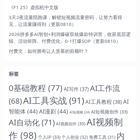
《F1 25》虚拟机中文版
3天2夜流量陪跑课，解锁短视频流量密码，让努力看得
见，让流量賺得到（更新0810）
2026拼多多AI智创+利润爆破双核爆款特训营，收获底层逻
辑、活动矩阵、付费优化、0-1打爆SOP（更新0810）
付费文：如何拥有让人羡慕的前额叶？
标签
0基础教程
(77)
AI工作流
AI写作
(37)
AI工具实战
(91)
(68)
AI
AI工具教程
(38)
智能体
(44)
AI漫剧
(44)
AI短视频创作
(33)
AI短视频
(24)
AI视频制
AI自动化
(71)
AI视频创作
(30)
作
(98)
内
个人IP
(33)
个人创业
(32)
免费工具
(31)