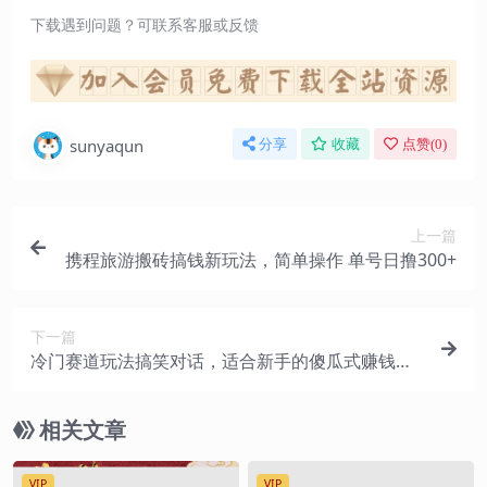
下载遇到问题？可联系客服或反馈
sunyaqun
分享
收藏
点赞(
0
)
上一篇
携程旅游搬砖搞钱新玩法，简单操作 单号日撸300+
下一篇
冷门赛道玩法搞笑对话，适合新手的傻瓜式赚钱项
目，月轻松收益万元【教程+素材】
相关文章
VIP
VIP