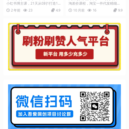
造1个能赚钱的红薯号，适用
细化运营模式，不囤货低成本
小红书博主课，21天从0到1打造1
淘差价课程，淘宝一件代发精细化
于新手小白
做电商(更新10月)
个能赚钱的红薯号，适用于新手小
运营模式，不囤货低成本做电商
2 年前
23
4.9
10 月前
16
9.9
白 从0到1打造...
（更新10月） 市面上...