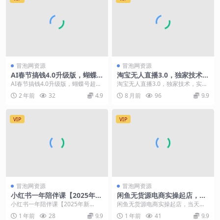
冒泡网资源
冒泡网资源
AI春节搞钱4.0升级版，蝴蝶
淘宝无人直播3.0，独家技术，
号超火爆文旅赛道，批量出内
实无违规封号，日收益1k+，
AI春节搞钱4.0升级版，蝴蝶号超火
淘宝无人直播3.0，独家技术，实无
容，每日轻松十分钟 月入米1
支持矩阵放大，长期稳定【揭
爆文旅赛道，批量出内容，每日轻
违规封号，日收益1k+，支持矩阵放
2 年前
32
4.9
8 月前
96
9.9
W
秘】
松十分钟 月...
大，长期稳定...
VIP
VIP
冒泡网资源
冒泡网资源
小红书一年陪伴课【2025年新
闲鱼无货源电商实操起店，当
课】，用短视频+deepSeek打
天出单，手把手教会你
小红书一年陪伴课【2025年新
闲鱼无货源电商实操起店，当天出
爆款，史上最干货的小红书店
课】，用短视频+deepSeek打爆
单，手把手教会你 课程内容： 1.为
1 年前
28
9.9
1 年前
41
9.9
铺爆款课程
款，史上最干货...
什么要做闲鱼卖...