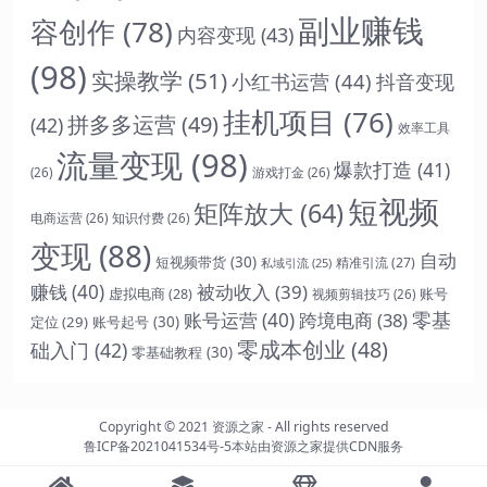
副业赚钱
容创作
(78)
内容变现
(43)
(98)
实操教学
(51)
小红书运营
(44)
抖音变现
挂机项目
(76)
拼多多运营
(49)
(42)
效率工具
流量变现
(98)
爆款打造
(41)
(26)
游戏打金
(26)
短视频
矩阵放大
(64)
电商运营
(26)
知识付费
(26)
变现
(88)
自动
短视频带货
(30)
精准引流
(27)
私域引流
(25)
赚钱
(40)
被动收入
(39)
账号
虚拟电商
(28)
视频剪辑技巧
(26)
零基
账号运营
(40)
跨境电商
(38)
定位
(29)
账号起号
(30)
零成本创业
(48)
础入门
(42)
零基础教程
(30)
Copyright © 2021
资源之家
- All rights reserved
鲁ICP备2021041534号-5
本站由
资源之家
提供CDN服务