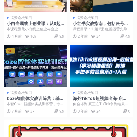
福缘论坛项目
福缘论坛项目
小白专属线上创业课：从0起
小红书实战指南，包括账号定
号到直播变现，手把手教你轻
位/作品制作/发布技巧/流量思
本课程聚焦小白线上创业与企业精
课程目录：1-第1课-红善运营先导
松盈利
维/成交法则等
准用户增长，全程以实操为核心，
课_1.mp42-第2课-红薯崛起的百科
4 月前
109
9.9
2 年前
34
4.9
拒绝空泛理论。涵盖账...
全书_...
VIP
福缘论坛项目
福缘论坛项目
Coze智能体实战训练营：基础
海外TikTok短视频出海-启航
搭建+插件应用+多场景助手开
营（学习精准盈利）解读，手
本套Coze 智能体实战训练营，专为
你会得到 真正在TikTok拿到结果的
发，高效提升生产力
把手教会你从0-1入局
AI 应用开发者、职场效率提升者打
成功案例，帮你取其精华 明确区分
7 月前
37
9.9
3 年前
24
0
造，覆盖...
国内抖音和...