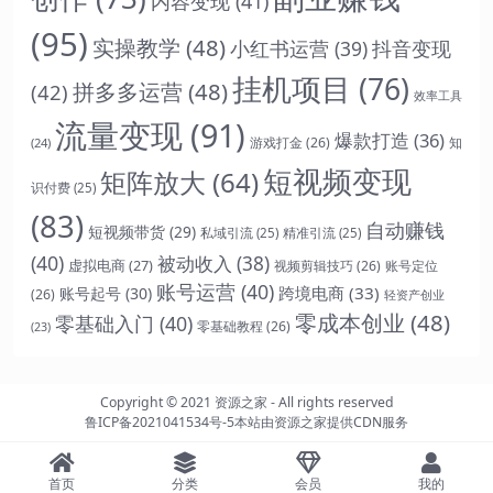
内容变现
(41)
(95)
实操教学
(48)
抖音变现
小红书运营
(39)
挂机项目
(76)
拼多多运营
(48)
(42)
效率工具
流量变现
(91)
爆款打造
(36)
游戏打金
(26)
(24)
知
短视频变现
矩阵放大
(64)
识付费
(25)
(83)
自动赚钱
短视频带货
(29)
私域引流
(25)
精准引流
(25)
(40)
被动收入
(38)
虚拟电商
(27)
视频剪辑技巧
(26)
账号定位
账号运营
(40)
跨境电商
(33)
账号起号
(30)
(26)
轻资产创业
零成本创业
(48)
零基础入门
(40)
零基础教程
(26)
(23)
Copyright © 2021
资源之家
- All rights reserved
鲁ICP备2021041534号-5
本站由
资源之家
提供CDN服务
首页
分类
会员
我的