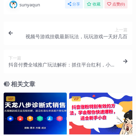
sunyaqun
分享
收藏
点赞(
0
)
上一篇
视频号游戏挂载最新玩法，玩玩游戏一天好几百
下一篇
抖音付费全域推广玩法解析：抓住平台红利，小付
费撬动大流量（9节课）
相关文章
VIP
VIP