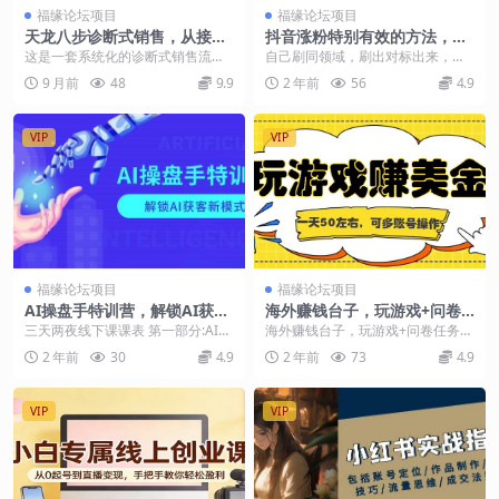
福缘论坛项目
福缘论坛项目
天龙八步诊断式销售，从接触
抖音涨粉特别有效的方法，学
到成交全流程拆解，建立标准
会帮你快速爆粉，适合新手小
这是一套系统化的诊断式销售流程
自己刷同领域，刷出对标出来，素
化体系提升转化率
白
课程，通过天龙八步法完整拆解销
材源源不断不光这种是可以，那种
9 月前
48
9.9
2 年前
56
4.9
售全流程：从客户接触...
小孩的，或者其他爆火...
VIP
VIP
福缘论坛项目
福缘论坛项目
AI操盘手特训营，解锁AI获客
海外赚钱台子，玩游戏+问卷
新模式，全面掌握AI商业应用
任务赚美金，一天50左右，可
三天两夜线下课课表 第一部分:AI操
海外赚钱台子，玩游戏+问卷任务赚
与提示词技巧
多账号操作
盘手逻辑与商业应用 AI操盘手趋势
美金，一天50左右，可多账号操作
2 年前
30
4.9
2 年前
73
4.9
解析 深入...
今天跟大家分享...
VIP
VIP