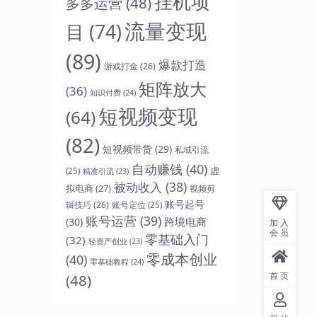
挂机项
多多运营
(48)
流量变现
目
(74)
(89)
爆款打造
游戏打金
(26)
矩阵放大
(36)
知识付费
(24)
短视频变现
(64)
(82)
短视频带货
(29)
私域引流
自动赚钱
(40)
虚
(25)
精准引流
(23)
被动收入
(38)
拟电商
(27)
视频剪
账号起号
辑技巧
(26)
账号定位
(25)
账号运营
(39)
跨境电商
(30)
加入
会员
零基础入门
(32)
轻资产创业
(23)
零成本创业
(40)
零基础教程
(24)
首页
(48)