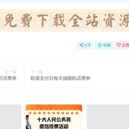
分享
收藏
点赞
上一篇
下一篇
5元话费券
联通支付日每天抽随机话费券