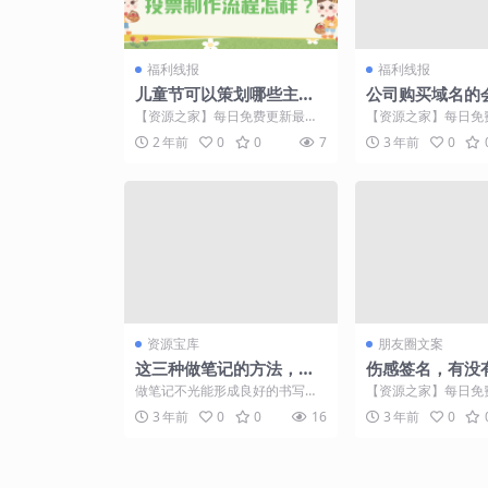
福利线报
福利线报
儿童节可以策划哪些主题
公司购买域名的
的微信投票活动？投票制
怎么做？
【资源之家】每日免费更新最热
【资源之家】每日免
作流程怎样？
门的副业项目资源 六一儿童节是
门的副业项目资源 
2 年前
0
0
7
3 年前
0
一个为了庆祝和关爱孩子...
是需要进行一系列申请的
资源宝库
朋友圈文案
这三种做笔记的方法，用
伤感签名，有没
了都说好用
到你骨子里呢
做笔记不光能形成良好的书写习
【资源之家】每日免
惯，还能极大的提高效率，接下
门的副业项目资源 
3 年前
0
0
16
3 年前
0
来就为大家介绍三种做笔记...
忘不掉，也要假装记不起