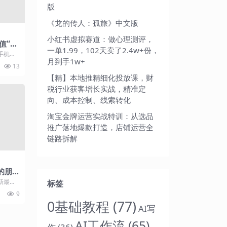
版
《龙的传人：孤旅》中文版
小红书虚拟赛道：做心理测评，
值“薅
一单1.99，102天卖了2.4w+份，
手机话
月到手1w+
从即日
13
..
【精】本地推精细化投放课，财
税行业获客增长实战，精准定
向、成本控制、线索转化
淘宝金牌运营实战特训：从选品
推广落地爆款打造，店铺运营全
链路拆解
的朋
新最热
标签
们都忽略
9
0基础教程
(77)
AI写
AI工作流
(65)