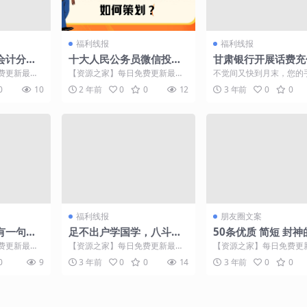
福利线报
福利线报
会计分录
十大人民公务员微信投票
甘肃银行开展话费充
活动如何策划？
羊毛”活动
费更新最热
【资源之家】每日免费更新最热
不觉间又快到月末，您的
企业购买域名
门的副业项目资源 通过举行十大
费被催缴了吗？没关系，
0
10
2 年前
0
0
12
3 年前
0
0
...
人民公务员评选，可以表...
起，甘肃银行为大家送福利.
福利线报
朋友圈文案
有一句说
足不出户学国学，八斗国
50条优质 简短 封神
学免费会员活动升级
友圈文案
费更新最热
【资源之家】每日免费更新最热
【资源之家】每日免费更
有些记忆就算
门的副业项目资源 近日，教育部
门的副业项目资源 1.我
0
9
3 年前
0
0
14
3 年前
0
0
...
发布了关于2020春季...
了，没有话题才是爱情...