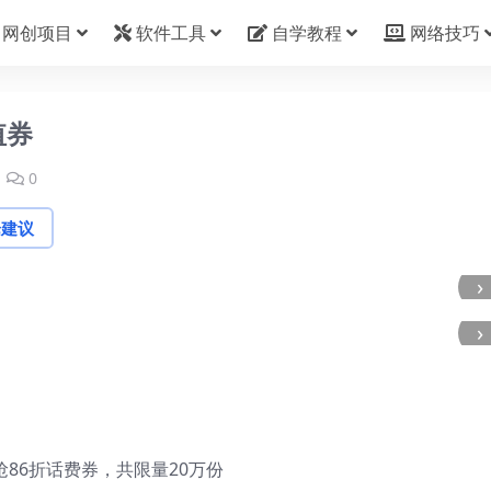
网创项目
软件工具
自学教程
网络技巧
值券
0
论建议
›
›
点抢86折话费券，共限量20万份