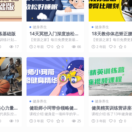
健身养生
健身养生
练基础版
14天冥想入门深度放松好
18天教你体态矫正
睡眠
雕刻
的训练计划，
【资源之家】每日免费更新最热
【资源之家】每日免费更
讲解，让你
门的副业项目资源 课程介绍 这个
门的副业项目资源 课程介
0
17
2 年前
0
0
66
2 年前
0
0
...
14天的课程旨在帮助...
程提供一套专业的18...
健身养生
健身养生
球核心力量技
健助师小珂带你领略健身
健美精英训练营讲座
精华
课程
球代表队控球
课程介绍 健身是一项科学的学
课程介绍 练了13年健身
，专注培养
问，有很多知识如果没有及时掌
从夺得了世界级健美大赛
0
19
3 年前
0
0
25
3 年前
0
0
...
握，可能会步入雷区，力量...
军，牟丛在健身学院向学..