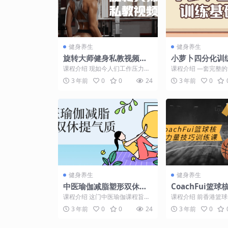
健身养生
健身养生
旋转大师健身私教视频课
小萝卜四分化训
程
课程介绍 现如今人们工作压力
课程介绍 —套完整
大、每天上班浑身酸痛，经常感
搭配基础的肌肉解刨
3 年前
0
0
24
3 年前
0
到肩膀、脖子和背部肌肉紧...
在胸部放松及拉伸、胸部
健身养生
健身养生
中医瑜伽减脂塑形双休提
CoachFui篮
气质
巧训练课
课程介绍 这门中医瑜伽课程旨在
课程介绍 前香港篮
通过汇集中国传统养生技术和瑜
后卫，专业技术教练
3 年前
0
0
24
3 年前
0
伽的体位法、呼吸法和冥...
球员技术！针对亚洲球员