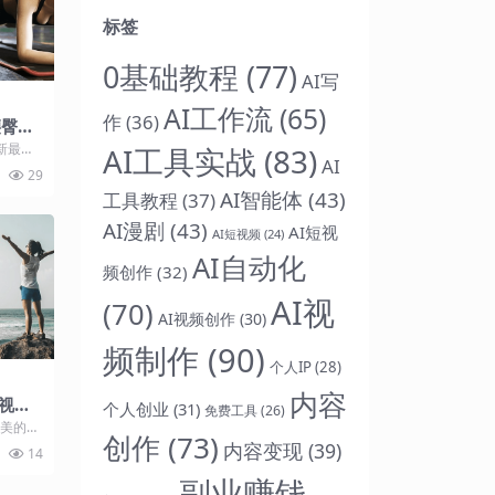
标签
0基础教程
(77)
AI写
AI工作流
(65)
作
(36)
腰臀比
新最热
AI工具实战
(83)
AI
绍 本课
29
AI智能体
(43)
工具教程
(37)
AI漫剧
(43)
AI短视
AI短视频
(24)
AI自动化
频创作
(32)
AI视
(70)
AI视频创作
(30)
频制作
(90)
个人IP
(28)
内容
视频
个人创业
(31)
免费工具
(26)
健美的牟
创作
(73)
的冠
内容变现
(39)
14
.
副业赚钱