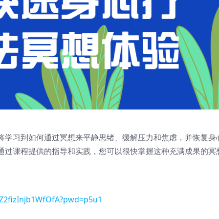
将学习到如何通过冥想来平静思绪、缓解压力和焦虑，并恢复身
通过课程提供的指导和实践，您可以很快掌握这种充满成果的冥
6Z2fizInjb1WfOfA?pwd=p5u1