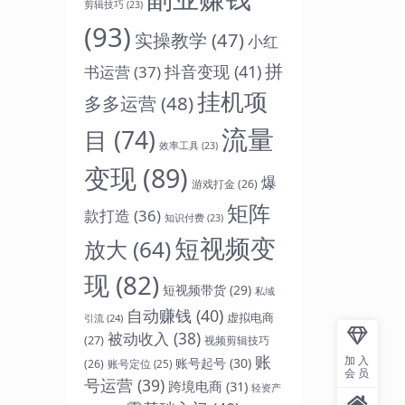
剪辑技巧
(23)
(93)
实操教学
(47)
小红
拼
抖音变现
(41)
书运营
(37)
挂机项
多多运营
(48)
流量
目
(74)
效率工具
(23)
变现
(89)
爆
游戏打金
(26)
矩阵
款打造
(36)
知识付费
(23)
短视频变
放大
(64)
现
(82)
短视频带货
(29)
私域
自动赚钱
(40)
虚拟电商
引流
(24)
被动收入
(38)
(27)
视频剪辑技巧
账
加入
账号起号
(30)
(26)
账号定位
(25)
会员
号运营
(39)
跨境电商
(31)
轻资产