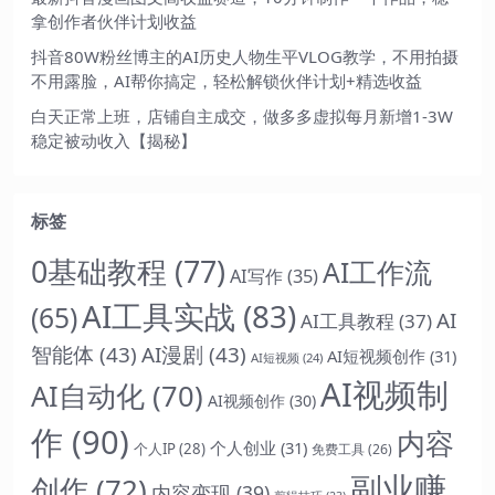
拿创作者伙伴计划收益
抖音80W粉丝博主的AI历史人物生平VLOG教学，不用拍摄
不用露脸，AI帮你搞定，轻松解锁伙伴计划+精选收益
白天正常上班，店铺自主成交，做多多虚拟每月新增1-3W
稳定被动收入【揭秘】
标签
0基础教程
(77)
AI工作流
AI写作
(35)
AI工具实战
(83)
(65)
AI
AI工具教程
(37)
智能体
(43)
AI漫剧
(43)
AI短视频创作
(31)
AI短视频
(24)
AI视频制
AI自动化
(70)
AI视频创作
(30)
作
(90)
内容
个人创业
(31)
个人IP
(28)
免费工具
(26)
副业赚
创作
(72)
内容变现
(39)