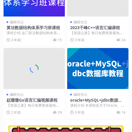
编程办公
编程办公
算法数据结构体系学习班课程
2023千峰C++语言汇编课程
课程介绍 这门算法数据结构体系学
【资源之家】每日免费更新最热门
习班课程是为初学者设计的，旨在
的副业项目资源 课程介绍 "2023千
3 年前
15
3 年前
24
帮助学员掌握基本的...
峰...
编程办公
编程办公
赵珊珊Go语言汇编视频课程
oracle+MySQL+jdbc数据库
教程
【资源之家】每日免费更新最热门
课程介绍 本课程是关于Oracle、M
的副业项目资源 课程介绍 本课程由
ySQL和JDBC数据库的培训课程。通
2 年前
29
3 年前
14
赵珊珊老师倾情打...
过学...