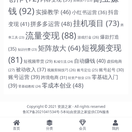
剪辑技巧
(23)
钱
(92)
实操教学
(46)
抖音
小红书运营
(36)
挂机项目
(73)
拼多多运营
(48)
变现
(41)
效
流量变现
(88)
爆款打造
游戏打金
(26)
率工具
(23)
短视频变现
矩阵放大
(64)
(35)
知识付费
(23)
(81)
自动赚钱
(40)
短视频带货
(29)
虚拟电商
私域引流
(24)
被动收入
(37)
账号起号
(30)
(27)
视频剪辑技巧
(26)
账号定位
(25)
账号运营
(39)
零基础入门
跨境电商
(31)
轻资产创业
(23)
零成本创业
(48)
(39)
零基础教程
(24)
Copyright © 2021
资源之家
- All rights reserved
鲁ICP备2021041534号-5
本站由
资源之家
提供CDN服务
首页
分类
会员
我的