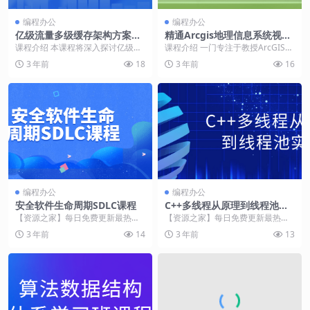
编程办公
编程办公
亿级流量多级缓存架构方案课
精通Arcgis地理信息系统视频
程
教程
课程介绍 本课程将深入探讨亿级流
课程介绍 一门专注于教授ArcGIS软
量多级缓存架构方案，帮助学员理
件的高级应用技能的课程。通过系
3 年前
18
3 年前
16
解大规模流量处理的...
统化的视频教...
编程办公
编程办公
安全软件生命周期SDLC课程
C++多线程从原理到线程池实
战
【资源之家】每日免费更新最热门
【资源之家】每日免费更新最热门
的副业项目资源 课程介绍 安全软件
的副业项目资源 课程介绍 C++多线
3 年前
14
3 年前
13
生命周期（SDL...
程从原理到线程...