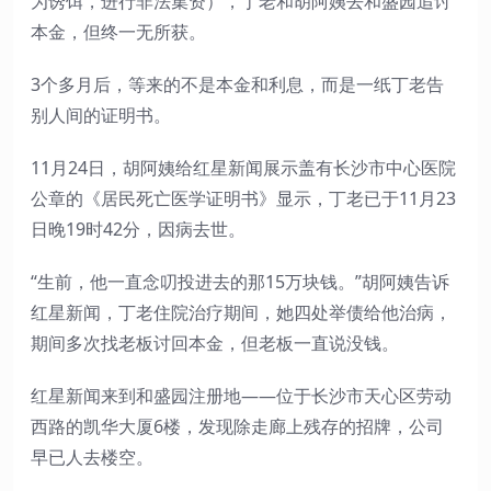
为诱饵，进行非法集资），丁老和胡阿姨去和盛园追讨
本金，但终一无所获。
3个多月后，等来的不是本金和利息，而是一纸丁老告
别人间的证明书。
11月24日，胡阿姨给红星新闻展示盖有长沙市中心医院
公章的《居民死亡医学证明书》显示，丁老已于11月23
日晚19时42分，因病去世。
“生前，他一直念叨投进去的那15万块钱。”胡阿姨告诉
红星新闻，丁老住院治疗期间，她四处举债给他治病，
期间多次找老板讨回本金，但老板一直说没钱。
红星新闻来到和盛园注册地——位于长沙市天心区劳动
西路的凯华大厦6楼，发现除走廊上残存的招牌，公司
早已人去楼空。