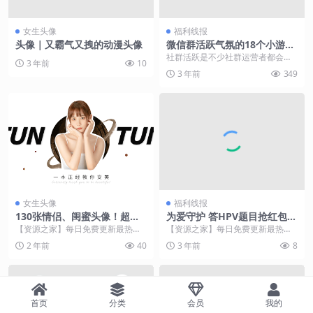
女生头像
福利线报
头像｜又霸气又拽的动漫头像
微信群活跃气氛的18个小游戏
（适合微信群玩的互动游戏）
社群活跃是不少社群运营者都会发
3 年前
10
愁的问题，我运营的社群日均活跃
3 年前
349
度达到了65%，今天...
女生头像
福利线报
130张情侣、闺蜜头像！超甜
为爱守护 答HPV题目抢红包活
超暧昧，撩到腿软
动开始啦！
【资源之家】每日免费更新最热门
【资源之家】每日免费更新最热门
的副业项目资源 hi，小姐妹们晚上
的副业项目资源 大众网·海报新闻记
2 年前
40
3 年前
8
好呀，这里是你们...
者 阚秋晨 临沂...
首页
分类
会员
我的