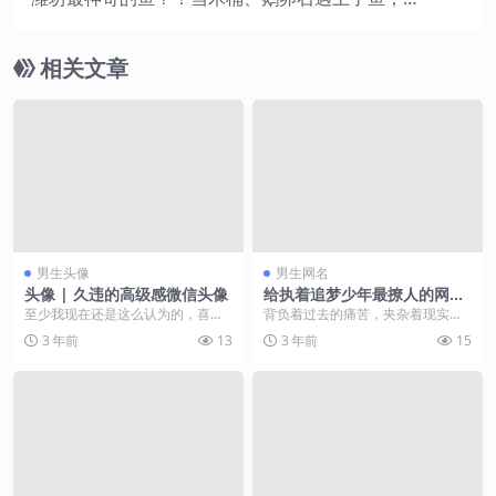
的让人有点惊讶 ……
相关文章
男生头像
男生网名
头像 | 久违的高级感微信头像
给执着追梦少年最撩人的网名
男无可替代
至少我现在还是这么认为的，喜欢
背负着过去的痛苦，夹杂着现实的
谁和被谁喜欢，都没有努力让自己
烦恼，这对于人的心灵而言是无任
3 年前
13
3 年前
15
成为自己喜欢的人重要...
何益处。很多小哥哥问...