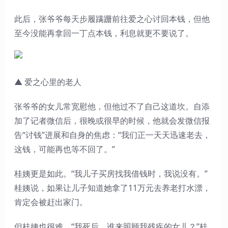
此后，张爷爷每天步履蹒跚前往爱之心讨回本钱，但他
至今没能再拿回一丁点本钱，利息就更不要说了。
▲ 爱之心里的老人
张爷爷的女儿常宽慰他，但他过不了自己这道坎。自添
加了记者微信后，很晚或很早的时候，他就会发微信报
告“讨钱”进展和自身的焦虑：“我们正一天天迅速老去，
这钱，可能再也等不回了。”
桂姨更是如此。“我儿子买房找我借钱时，我说没有。”
桂姨说，如果让儿子知道她拿了11万元去养老打水漂，
肯定会被赶出家门。
但桂姨也很难。“我死后，谁来照顾我残疾的女儿？”桂