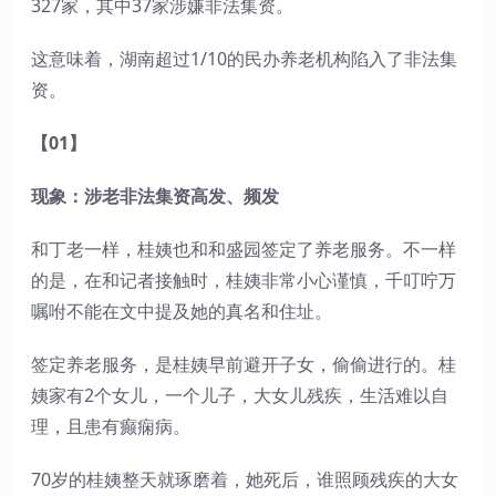
327家，其中37家涉嫌非法集资。
这意味着，湖南超过1/10的民办养老机构陷入了非法集
资。
【01】
现象：涉老非法集资高发、频发
和丁老一样，桂姨也和和盛园签定了养老服务。不一样
的是，在和记者接触时，桂姨非常小心谨慎，千叮咛万
嘱咐不能在文中提及她的真名和住址。
签定养老服务，是桂姨早前避开子女，偷偷进行的。桂
姨家有2个女儿，一个儿子，大女儿残疾，生活难以自
理，且患有癫痫病。
70岁的桂姨整天就琢磨着，她死后，谁照顾残疾的大女